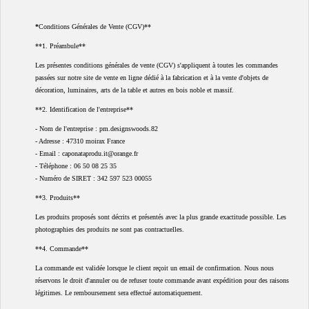
*
Conditions Générales de Vente (CGV)**
**1. Préambule**
Les présentes conditions générales de vente (CGV) s'appliquent à toutes les commandes
passées sur notre site de vente en ligne dédié à la fabrication et à la vente d'objets de
décoration, luminaires, arts de la table et autres en bois noble et massif.
**2. Identification de l'entreprise**
- Nom de l'entreprise : pm.designswoods.82
- Adresse : 47310 moirax France
- Email : caponataprodu.it@orange.fr
- Téléphone : 06 50 08 25 35
- Numéro de SIRET : 342 597 523 00055
**3. Produits**
Les produits proposés sont décrits et présentés avec la plus grande exactitude possible. Les
photographies des produits ne sont pas contractuelles.
**4. Commande**
La commande est validée lorsque le client reçoit un email de confirmation. Nous nous
réservons le droit d'annuler ou de refuser toute commande avant expédition pour des raisons
légitimes. Le remboursement sera effectué automatiquement.