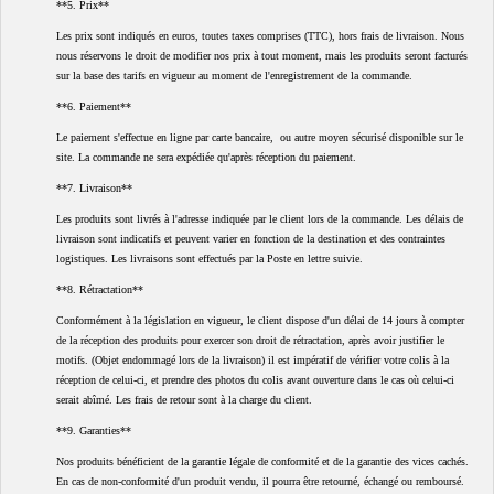
**5. Prix**
Les prix sont indiqués en euros, toutes taxes comprises (TTC), hors frais de livraison. Nous
nous réservons le droit de modifier nos prix à tout moment, mais les produits seront facturés
sur la base des tarifs en vigueur au moment de l'enregistrement de la commande.
**6. Paiement**
Le paiement s'effectue en ligne par carte bancaire, ou autre moyen sécurisé disponible sur le
site. La commande ne sera expédiée qu'après réception du paiement.
**7. Livraison**
Les produits sont livrés à l'adresse indiquée par le client lors de la commande. Les délais de
livraison sont indicatifs et peuvent varier en fonction de la destination et des contraintes
logistiques. Les livraisons sont effectués par la Poste en lettre suivie.
**8. Rétractation**
Conformément à la législation en vigueur, le client dispose d'un délai de 14 jours à compter
de la réception des produits pour exercer son droit de rétractation, après avoir justifier le
motifs. (Objet endommagé lors de la livraison) il est impératif de vérifier votre colis à la
réception de celui-ci, et prendre des photos du colis avant ouverture dans le cas où celui-ci
serait abîmé. Les frais de retour sont à la charge du client.
**9. Garanties**
Nos produits bénéficient de la garantie légale de conformité et de la garantie des vices cachés.
En cas de non-conformité d'un produit vendu, il pourra être retourné, échangé ou remboursé.