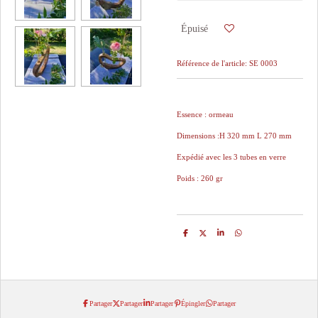
Épuisé
Référence de l'article:
SE 0003
Essence : ormeau
Dimensions :H 320 mm L 270 mm
Expédié avec les 3 tubes en verre
Poids : 260 gr
P
P
P
P
a
a
a
a
r
r
r
r
t
t
t
t
a
a
a
a
g
g
g
g
e
e
e
e
r
r
r
r
Partager
Partager
Partager
Épingler
Partager