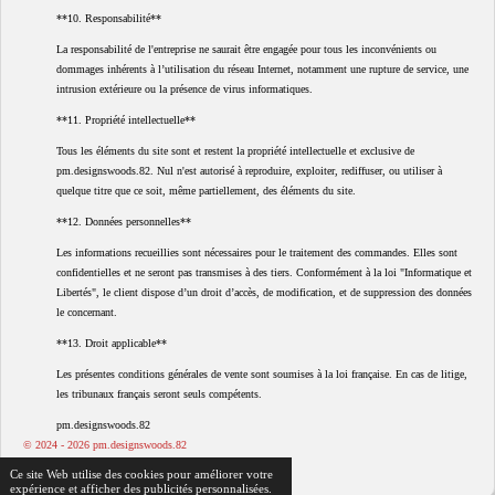
**10. Responsabilité**
La responsabilité de l'entreprise ne saurait être engagée pour tous les inconvénients ou
dommages inhérents à l’utilisation du réseau Internet, notamment une rupture de service, une
intrusion extérieure ou la présence de virus informatiques.
**11. Propriété intellectuelle**
Tous les éléments du site sont et restent la propriété intellectuelle et exclusive de
pm.designswoods.82. Nul n'est autorisé à reproduire, exploiter, rediffuser, ou utiliser à
quelque titre que ce soit, même partiellement, des éléments du site.
**12. Données personnelles**
Les informations recueillies sont nécessaires pour le traitement des commandes. Elles sont
confidentielles et ne seront pas transmises à des tiers. Conformément à la loi "Informatique et
Libertés", le client dispose d’un droit d’accès, de modification, et de suppression des données
le concernant.
**13. Droit applicable**
Les présentes conditions générales de vente sont soumises à la loi française. En cas de litige,
les tribunaux français seront seuls compétents.
pm.designswoods.82
© 2024 - 2026 pm.designswoods.82
Propulsé par
Webador
Ce site Web utilise des cookies pour améliorer votre
expérience et afficher des publicités personnalisées.