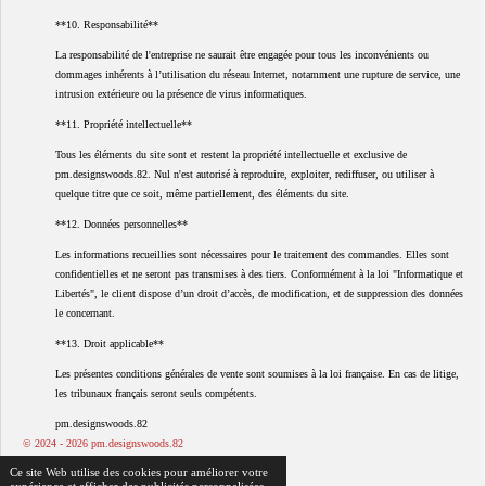
**10. Responsabilité**
La responsabilité de l'entreprise ne saurait être engagée pour tous les inconvénients ou
dommages inhérents à l’utilisation du réseau Internet, notamment une rupture de service, une
intrusion extérieure ou la présence de virus informatiques.
**11. Propriété intellectuelle**
Tous les éléments du site sont et restent la propriété intellectuelle et exclusive de
pm.designswoods.82. Nul n'est autorisé à reproduire, exploiter, rediffuser, ou utiliser à
quelque titre que ce soit, même partiellement, des éléments du site.
**12. Données personnelles**
Les informations recueillies sont nécessaires pour le traitement des commandes. Elles sont
confidentielles et ne seront pas transmises à des tiers. Conformément à la loi "Informatique et
Libertés", le client dispose d’un droit d’accès, de modification, et de suppression des données
le concernant.
**13. Droit applicable**
Les présentes conditions générales de vente sont soumises à la loi française. En cas de litige,
les tribunaux français seront seuls compétents.
pm.designswoods.82
© 2024 - 2026 pm.designswoods.82
Propulsé par
Webador
Ce site Web utilise des cookies pour améliorer votre