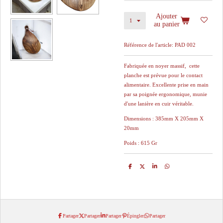
Ajouter
au panier
Référence de l'article:
PAD 002
Fabriquée en noyer massif, cette
planche est prévue pour le contact
alimentaire. Excellente prise en main
par sa poignée ergonomique, munie
d'une lanière en cuir véritable.
Dimensions : 385mm X 205mm X
20mm
Poids : 615 Gr
P
P
P
P
a
a
a
a
r
r
r
r
t
t
t
t
a
a
a
a
g
g
g
g
e
e
e
e
r
r
r
r
Partager
Partager
Partager
Épingler
Partager