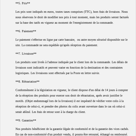
**5. Prix**
Les prix sont indiqués en euros, toutes taxes comprises (TTC), hors frais de livraison. Nous
nous réservons le droit de modifier nos prix à tout moment, mais les produits seront facturés
sur la base des tarifs en vigueur au moment de l'enregistrement de la commande.
**6. Paiement**
Le paiement s'effectue en ligne par carte bancaire, ou autre moyen sécurisé disponible sur le
site. La commande ne sera expédiée qu'après réception du paiement.
**7. Livraison**
Les produits sont livrés à l'adresse indiquée par le client lors de la commande. Les délais de
livraison sont indicatifs et peuvent varier en fonction de la destination et des contraintes
logistiques. Les livraisons sont effectués par la Poste en lettre suivie.
**8. Rétractation**
Conformément à la législation en vigueur, le client dispose d'un délai de 14 jours à compter
de la réception des produits pour exercer son droit de rétractation, après avoir justifier le
motifs. (Objet endommagé lors de la livraison) il est impératif de vérifier votre colis à la
réception de celui-ci, et prendre des photos du colis avant ouverture dans le cas où celui-ci
serait abîmé. Les frais de retour sont à la charge du client.
**9. Garanties**
Nos produits bénéficient de la garantie légale de conformité et de la garantie des vices cachés.
En cas de non-conformité d'un produit vendu, il pourra être retourné, échangé ou remboursé.