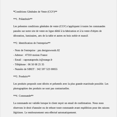
*
Conditions Générales de Vente (CGV)**
**1. Préambule**
Les présentes conditions générales de vente (CGV) s'appliquent à toutes les commandes
passées sur notre site de vente en ligne dédié à la fabrication et à la vente d'objets de
décoration, luminaires, arts de la table et autres en bois noble et massif.
**2. Identification de l'entreprise**
- Nom de l'entreprise : pm.designswoods.82
- Adresse : 47310 moirax France
- Email : caponataprodu.it@orange.fr
- Téléphone : 06 50 08 25 35
- Numéro de SIRET : 342 597 523 00055
**3. Produits**
Les produits proposés sont décrits et présentés avec la plus grande exactitude possible. Les
photographies des produits ne sont pas contractuelles.
**4. Commande**
La commande est validée lorsque le client reçoit un email de confirmation. Nous nous
réservons le droit d'annuler ou de refuser toute commande avant expédition pour des raisons
légitimes. Le remboursement sera effectué automatiquement.