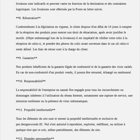
livraison sont indicatifs et peuvent varier en fonction de la destination et des contraintes
logistiques. Les livraisons sont effectués par la Poste en lettre suivie.
**8. Rétractation**
Conformément à la législation en vigueur, le client dispose d'un délai de 14 jours à compter
de la réception des produits pour exercer son droit de rétractation, après avoir justifier le
motifs. (Objet endommagé lors de la livraison) il est impératif de vérifier votre colis à la
réception de celui-ci, et prendre des photos du colis avant ouverture dans le cas où celui-ci
serait abîmé. Les frais de retour sont à la charge du client.
**9. Garanties**
Nos produits bénéficient de la garantie légale de conformité et de la garantie des vices cachés.
En cas de non-conformité d'un produit vendu, il pourra être retourné, échangé ou remboursé.
**10. Responsabilité**
La responsabilité de l'entreprise ne saurait être engagée pour tous les inconvénients ou
dommages inhérents à l’utilisation du réseau Internet, notamment une rupture de service, une
intrusion extérieure ou la présence de virus informatiques.
**11. Propriété intellectuelle**
Tous les éléments du site sont et restent la propriété intellectuelle et exclusive de
pm.designswoods.82. Nul n'est autorisé à reproduire, exploiter, rediffuser, ou utiliser à
quelque titre que ce soit, même partiellement, des éléments du site.
**12. Données personnelles**