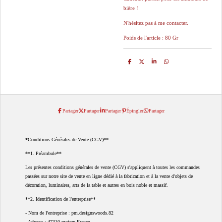
bière !
N'hésitez pas à me contacter.
Poids de l'article : 80 Gr
P
P
P
P
a
a
a
a
r
r
r
r
t
t
t
t
a
a
a
a
g
g
g
g
e
e
e
e
r
r
r
r
Partager
Partager
Partager
Épingler
Partager
*
Conditions Générales de Vente (CGV)**
**1. Préambule**
Les présentes conditions générales de vente (CGV) s'appliquent à toutes les commandes
passées sur notre site de vente en ligne dédié à la fabrication et à la vente d'objets de
décoration, luminaires, arts de la table et autres en bois noble et massif.
**2. Identification de l'entreprise**
- Nom de l'entreprise : pm.designswoods.82
- Adresse : 47310 moirax France