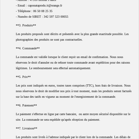
- Email : caponataprodu.it@orange.fr
- Téléphone : 06 50 08 25 35
- Numéro de SIRET : 342 597 523 00055
**3. Produits**
Les produits proposés sont décrits et présentés avec la plus grande exactitude possible. Les
photographies des produits ne sont pas contractuelles.
**4. Commande**
La commande est validée lorsque le client reçoit un email de confirmation. Nous nous
réservons le droit d'annuler ou de refuser toute commande avant expédition pour des raisons
légitimes. Le remboursement sera effectué automatiquement.
**5. Prix**
Les prix sont indiqués en euros, toutes taxes comprises (TTC), hors frais de livraison. Nous
nous réservons le droit de modifier nos prix à tout moment, mais les produits seront facturés
sur la base des tarifs en vigueur au moment de l'enregistrement de la commande.
**6. Paiement**
Le paiement s'effectue en ligne par carte bancaire, ou autre moyen sécurisé disponible sur le
site. La commande ne sera expédiée qu'après réception du paiement.
**7. Livraison**
Les produits sont livrés à l'adresse indiquée par le client lors de la commande. Les délais de