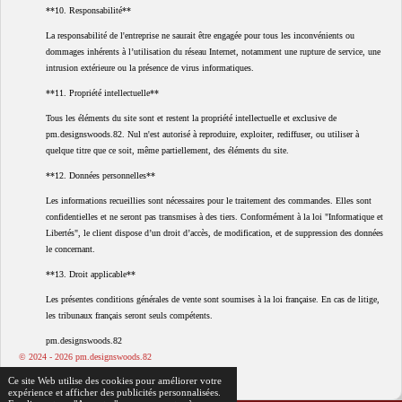
**10. Responsabilité**
La responsabilité de l'entreprise ne saurait être engagée pour tous les inconvénients ou
dommages inhérents à l’utilisation du réseau Internet, notamment une rupture de service, une
intrusion extérieure ou la présence de virus informatiques.
**11. Propriété intellectuelle**
Tous les éléments du site sont et restent la propriété intellectuelle et exclusive de
pm.designswoods.82. Nul n'est autorisé à reproduire, exploiter, rediffuser, ou utiliser à
quelque titre que ce soit, même partiellement, des éléments du site.
**12. Données personnelles**
Les informations recueillies sont nécessaires pour le traitement des commandes. Elles sont
confidentielles et ne seront pas transmises à des tiers. Conformément à la loi "Informatique et
Libertés", le client dispose d’un droit d’accès, de modification, et de suppression des données
le concernant.
**13. Droit applicable**
Les présentes conditions générales de vente sont soumises à la loi française. En cas de litige,
les tribunaux français seront seuls compétents.
pm.designswoods.82
© 2024 - 2026 pm.designswoods.82
Propulsé par
Webador
Ce site Web utilise des cookies pour améliorer votre
expérience et afficher des publicités personnalisées.