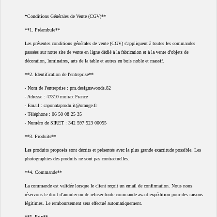
*
Conditions Générales de Vente (CGV)**
**1. Préambule**
Les présentes conditions générales de vente (CGV) s'appliquent à toutes les commandes
passées sur notre site de vente en ligne dédié à la fabrication et à la vente d'objets de
décoration, luminaires, arts de la table et autres en bois noble et massif.
**2. Identification de l'entreprise**
- Nom de l'entreprise : pm.designswoods.82
- Adresse : 47310 moirax France
- Email : caponataprodu.it@orange.fr
- Téléphone : 06 50 08 25 35
- Numéro de SIRET : 342 597 523 00055
**3. Produits**
Les produits proposés sont décrits et présentés avec la plus grande exactitude possible. Les
photographies des produits ne sont pas contractuelles.
**4. Commande**
La commande est validée lorsque le client reçoit un email de confirmation. Nous nous
réservons le droit d'annuler ou de refuser toute commande avant expédition pour des raisons
légitimes. Le remboursement sera effectué automatiquement.
**5. Prix**