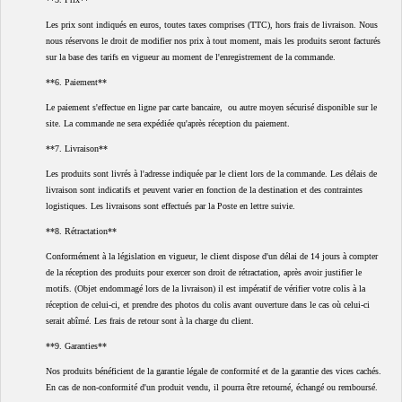
Les prix sont indiqués en euros, toutes taxes comprises (TTC), hors frais de livraison. Nous
nous réservons le droit de modifier nos prix à tout moment, mais les produits seront facturés
sur la base des tarifs en vigueur au moment de l'enregistrement de la commande.
**6. Paiement**
Le paiement s'effectue en ligne par carte bancaire, ou autre moyen sécurisé disponible sur le
site. La commande ne sera expédiée qu'après réception du paiement.
**7. Livraison**
Les produits sont livrés à l'adresse indiquée par le client lors de la commande. Les délais de
livraison sont indicatifs et peuvent varier en fonction de la destination et des contraintes
logistiques. Les livraisons sont effectués par la Poste en lettre suivie.
**8. Rétractation**
Conformément à la législation en vigueur, le client dispose d'un délai de 14 jours à compter
de la réception des produits pour exercer son droit de rétractation, après avoir justifier le
motifs. (Objet endommagé lors de la livraison) il est impératif de vérifier votre colis à la
réception de celui-ci, et prendre des photos du colis avant ouverture dans le cas où celui-ci
serait abîmé. Les frais de retour sont à la charge du client.
**9. Garanties**
Nos produits bénéficient de la garantie légale de conformité et de la garantie des vices cachés.
En cas de non-conformité d'un produit vendu, il pourra être retourné, échangé ou remboursé.