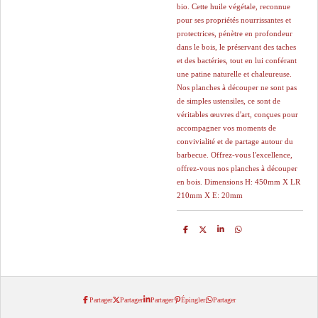
bio. Cette huile végétale, reconnue
pour ses propriétés nourrissantes et
protectrices, pénètre en profondeur
dans le bois, le préservant des taches
et des bactéries, tout en lui conférant
une patine naturelle et chaleureuse.
Nos planches à découper ne sont pas
de simples ustensiles, ce sont de
véritables œuvres d'art, conçues pour
accompagner vos moments de
convivialité et de partage autour du
barbecue. Offrez-vous l'excellence,
offrez-vous nos planches à découper
en bois. Dimensions H: 450mm X LR
210mm X E: 20mm
P
P
P
P
a
a
a
a
r
r
r
r
t
t
t
t
a
a
a
a
g
g
g
g
e
e
e
e
r
r
r
r
Partager
Partager
Partager
Épingler
Partager