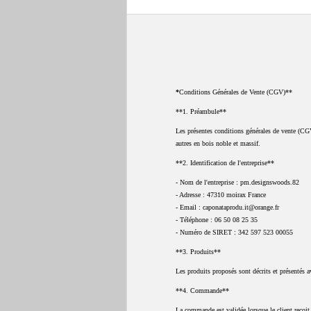
*
Conditions Générales de Vente (CGV)**
**1. Préambule**
Les présentes conditions générales de vente (CGV)
autres en bois noble et massif.
**2. Identification de l'entreprise**
- Nom de l'entreprise : pm.designswoods.82
- Adresse : 47310 moirax France
- Email : caponataprodu.it@orange.fr
- Téléphone : 06 50 08 25 35
- Numéro de SIRET : 342 597 523 00055
**3. Produits**
Les produits proposés sont décrits et présentés a
**4. Commande**
La commande est validée lorsque le client reçoi