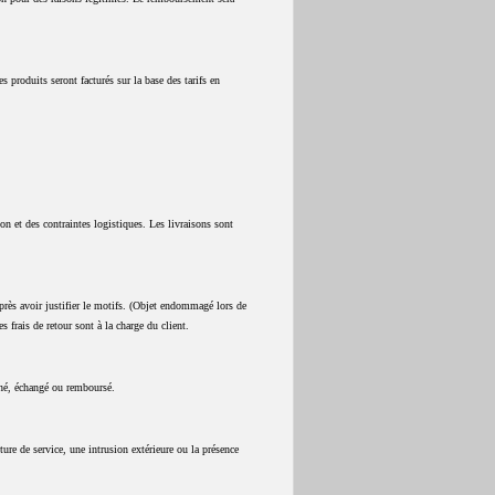
 produits seront facturés sur la base des tarifs en
.
ion et des contraintes logistiques. Les livraisons sont
après avoir justifier le motifs. (Objet endommagé lors de
es frais de retour sont à la charge du client.
urné, échangé ou remboursé.
ure de service, une intrusion extérieure ou la présence