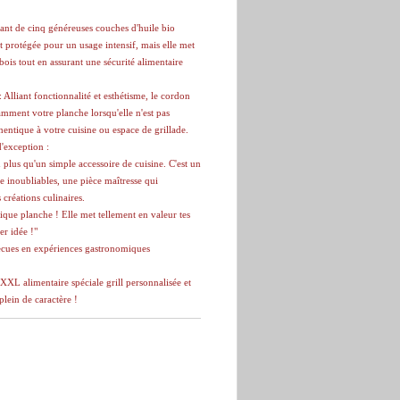
iant de cinq généreuses couches d'huile bio
t protégée pour un usage intensif, mais elle met
bois tout en assurant une sécurité alimentaire
Alliant fonctionnalité et esthétisme, le cordon
amment votre planche lorsqu'elle n'est pas
thentique à votre cuisine ou espace de grillade.
d'exception :
plus qu'un simple accessoire de cuisine. C'est un
 inoubliables, une pièce maîtresse qui
 créations culinaires.
que planche ! Elle met tellement en valeur tes
er idée !"
ecues en expériences gastronomiques
L alimentaire spéciale grill personnalisée et
plein de caractère !