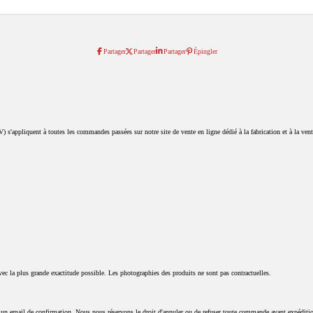
e
e
e
r
r
r
Partager
Partager
Partager
Épingler
 s'appliquent à toutes les commandes passées sur notre site de vente en ligne dédié à la fabrication et à la vente
vec la plus grande exactitude possible. Les photographies des produits ne sont pas contractuelles.
t un email de confirmation. Nous nous réservons le droit d'annuler ou de refuser toute commande avant expéditi