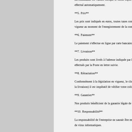
effectué automatiquement.
**5. Prix**
Les prix sont indiqués en euros, toutes taxes com
vigueur au moment de l'enregistrement de la c
**6. Paiement**
Le paiement s'effectue en ligne par carte bancai
**7. Livraison**
Les produits sont livrés à l'adresse indiquée par 
effectués par la Poste en lettre suivie.
**8. Rétractation**
Conformément à la législation en vigueur, le clie
la livraison) il est impératif de vérifier votre co
**9. Garanties**
Nos produits bénéficient de la garantie légale de
**10. Responsabilité**
La responsabilité de l'entreprise ne saurait être
de virus informatiques.