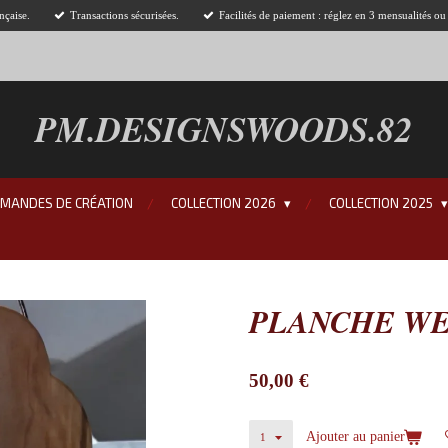
nçaise.
Transactions sécurisées.
Facilités de paiement : réglez en 3 mensualités o
PM.DESIGNSWOODS.82
EMANDES DE CRÉATION
COLLECTION 2026
COLLECTION 2025
PLANCHE WE
50,00 €
Ajouter au panier