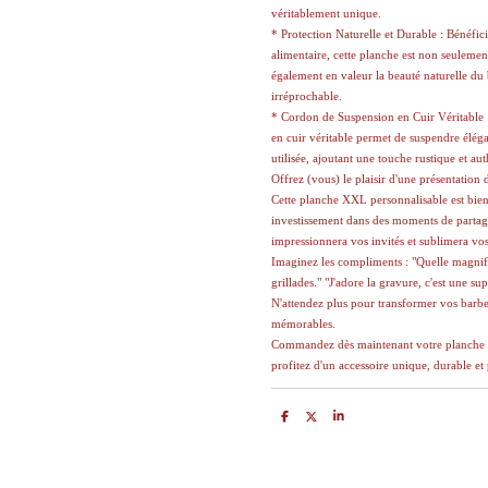
véritablement unique.
* Protection Naturelle et Durable : Bénéfic
alimentaire, cette planche est non seulemen
également en valeur la beauté naturelle du 
irréprochable.
* Cordon de Suspension en Cuir Véritable : 
en cuir véritable permet de suspendre élég
utilisée, ajoutant une touche rustique et au
Offrez (vous) le plaisir d'une présentation 
Cette planche XXL personnalisable est bien 
investissement dans des moments de partage
impressionnera vos invités et sublimera vos
Imaginez les compliments : "Quelle magnifi
grillades." "J'adore la gravure, c'est une sup
N'attendez plus pour transformer vos barb
mémorables.
Commandez dès maintenant votre planche XX
profitez d'un accessoire unique, durable et 
P
P
P
a
a
a
r
r
r
t
t
t
a
a
a
g
g
g