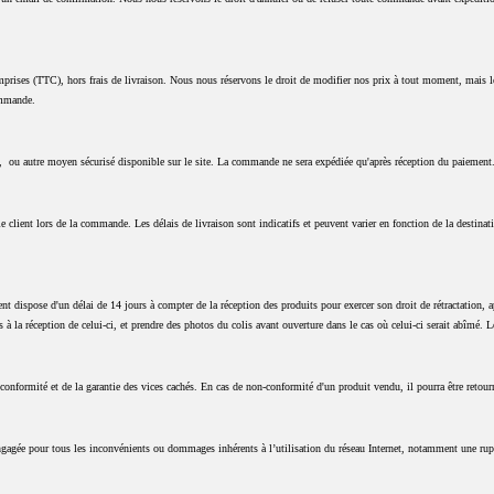
prises (TTC), hors frais de livraison. Nous nous réservons le droit de modifier nos prix à tout moment, mais les
ommande.
re, ou autre moyen sécurisé disponible sur le site. La commande ne sera expédiée qu'après réception du paiement
le client lors de la commande. Les délais de livraison sont indicatifs et peuvent varier en fonction de la destinat
nt dispose d'un délai de 14 jours à compter de la réception des produits pour exercer son droit de rétractation, 
lis à la réception de celui-ci, et prendre des photos du colis avant ouverture dans le cas où celui-ci serait abîmé. L
 conformité et de la garantie des vices cachés. En cas de non-conformité d'un produit vendu, il pourra être reto
 engagée pour tous les inconvénients ou dommages inhérents à l’utilisation du réseau Internet, notamment une rupt