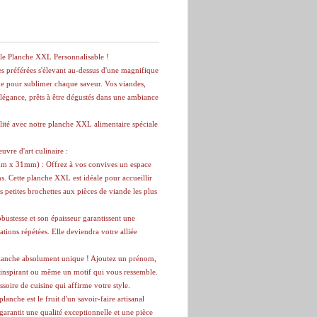
lle Planche XXL Personnalisable !
s préférées s'élevant au-dessus d'une magnifique
ue pour sublimer chaque saveur. Vos viandes,
élégance, prêts à être dégustés dans une ambiance
éalité avec notre planche XXL alimentaire spéciale
uvre d'art culinaire :
 x 31mm) : Offrez à vos convives un espace
ns. Cette planche XXL est idéale pour accueillir
s petites brochettes aux pièces de viande les plus
bustesse et son épaisseur garantissent une
sations répétées. Elle deviendra votre alliée
planche absolument unique ! Ajoutez un prénom,
ge inspirant ou même un motif qui vous ressemble.
soire de cuisine qui affirme votre style.
anche est le fruit d'un savoir-faire artisanal
garantit une qualité exceptionnelle et une pièce