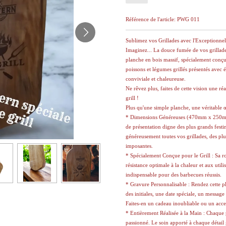
Référence de l'article:
PWG 011
Sublimez vos Grillades avec l'Exceptionne
Imaginez... La douce fumée de vos grillade
planche en bois massif, spécialement conç
poissons et légumes grillés présentés avec 
conviviale et chaleureuse.
Ne rêvez plus, faites de cette vision une r
grill !
Plus qu'une simple planche, une véritable œ
* Dimensions Généreuses (470mm x 250mm
de présentation digne des plus grands festi
généreusement toutes vos grillades, des plu
imposantes.
* Spécialement Conçue pour le Grill : Sa ro
résistance optimale à la chaleur et aux utili
indispensable pour des barbecues réussis.
* Gravure Personnalisable : Rendez cette 
des initiales, une date spéciale, un messa
Faites-en un cadeau inoubliable ou un acces
* Entièrement Réalisée à la Main : Chaque pl
passionné. Le soin apporté à chaque détail 