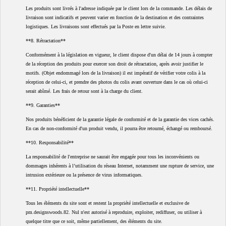
Les produits sont livrés à l'adresse indiquée par le client lors de la commande. Les délais de
livraison sont indicatifs et peuvent varier en fonction de la destination et des contraintes
logistiques. Les livraisons sont effectués par la Poste en lettre suivie.
**8. Rétractation**
Conformément à la législation en vigueur, le client dispose d'un délai de 14 jours à compter
de la réception des produits pour exercer son droit de rétractation, après avoir justifier le
motifs. (Objet endommagé lors de la livraison) il est impératif de vérifier votre colis à la
réception de celui-ci, et prendre des photos du colis avant ouverture dans le cas où celui-ci
serait abîmé. Les frais de retour sont à la charge du client.
**9. Garanties**
Nos produits bénéficient de la garantie légale de conformité et de la garantie des vices cachés.
En cas de non-conformité d'un produit vendu, il pourra être retourné, échangé ou remboursé.
**10. Responsabilité**
La responsabilité de l'entreprise ne saurait être engagée pour tous les inconvénients ou
dommages inhérents à l’utilisation du réseau Internet, notamment une rupture de service, une
intrusion extérieure ou la présence de virus informatiques.
**11. Propriété intellectuelle**
Tous les éléments du site sont et restent la propriété intellectuelle et exclusive de
pm.designswoods.82. Nul n'est autorisé à reproduire, exploiter, rediffuser, ou utiliser à
quelque titre que ce soit, même partiellement, des éléments du site.