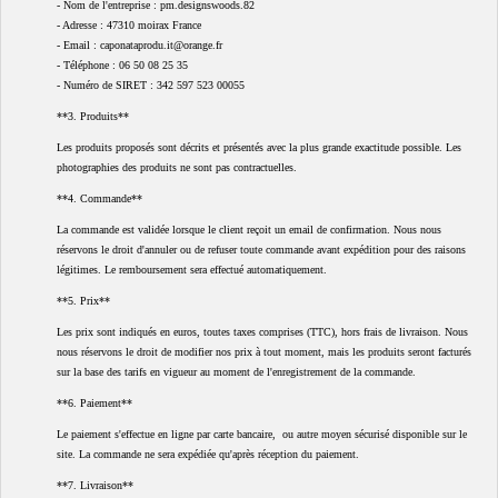
- Nom de l'entreprise : pm.designswoods.82
- Adresse : 47310 moirax France
- Email : caponataprodu.it@orange.fr
- Téléphone : 06 50 08 25 35
- Numéro de SIRET : 342 597 523 00055
**3. Produits**
Les produits proposés sont décrits et présentés avec la plus grande exactitude possible. Les
photographies des produits ne sont pas contractuelles.
**4. Commande**
La commande est validée lorsque le client reçoit un email de confirmation. Nous nous
réservons le droit d'annuler ou de refuser toute commande avant expédition pour des raisons
légitimes. Le remboursement sera effectué automatiquement.
**5. Prix**
Les prix sont indiqués en euros, toutes taxes comprises (TTC), hors frais de livraison. Nous
nous réservons le droit de modifier nos prix à tout moment, mais les produits seront facturés
sur la base des tarifs en vigueur au moment de l'enregistrement de la commande.
**6. Paiement**
Le paiement s'effectue en ligne par carte bancaire, ou autre moyen sécurisé disponible sur le
site. La commande ne sera expédiée qu'après réception du paiement.
**7. Livraison**