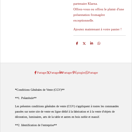
partenaire Klarna.
Offrez-vous ou offrez le plaisir d'une
présentation fromagère
exceptionnelle.
Ajoutez maintenant à votre panier !
P
P
P
P
a
a
a
a
r
r
r
r
t
t
t
t
a
a
a
a
g
g
g
g
e
e
e
e
r
r
r
r
Partager
Partager
Partager
Épingler
Partager
*
Conditions Générales de Vente (CGV)**
**1. Préambule**
Les présentes conditions générales de vente (CGV) s'appliquent à toutes les commandes
passées sur notre site de vente en ligne dédié à la fabrication et à la vente d'objets de
décoration, luminaires, arts de la table et autres en bois noble et massif.
**2. Identification de l'entreprise**