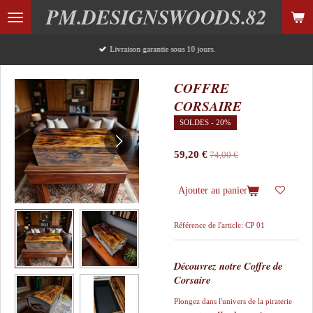
PM.DESIGNSWOODS.82
Passer
au
contenu
Livraison garantie sous 10 jours.
principal
COFFRE
CORSAIRE
SOLDES - 20%
59,20 €
74,00 €
Ajouter au panier
Référence de l'article:
CP 01
Découvrez notre Coffre de
Corsaire
​Plongez dans l'univers de la piraterie