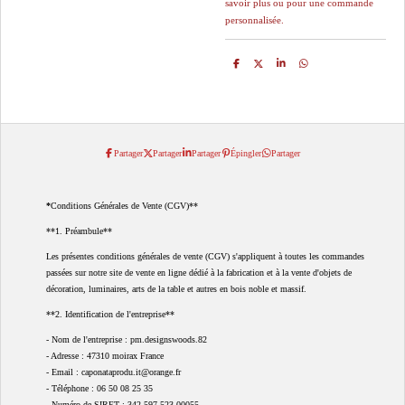
savoir plus ou pour une commande
personnalisée.
P
P
P
P
a
a
a
a
r
r
r
r
t
t
t
t
a
a
a
a
g
g
g
g
e
e
e
e
r
r
r
r
Partager
Partager
Partager
Épingler
Partager
*
Conditions Générales de Vente (CGV)**
**1. Préambule**
Les présentes conditions générales de vente (CGV) s'appliquent à toutes les commandes
passées sur notre site de vente en ligne dédié à la fabrication et à la vente d'objets de
décoration, luminaires, arts de la table et autres en bois noble et massif.
**2. Identification de l'entreprise**
- Nom de l'entreprise : pm.designswoods.82
- Adresse : 47310 moirax France
- Email : caponataprodu.it@orange.fr
- Téléphone : 06 50 08 25 35
- Numéro de SIRET : 342 597 523 00055