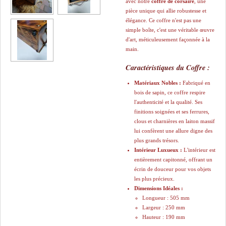
avec notre
coffre de corsaire
, une
pièce unique qui allie robustesse et
élégance. Ce coffre n'est pas une
simple boîte, c'est une véritable œuvre
d'art, méticuleusement façonnée à la
main.
Caractéristiques du Coffre :
Matériaux Nobles :
Fabriqué en
bois de sapin, ce coffre respire
l'authenticité et la qualité. Ses
finitions soignées et ses ferrures,
clous et charnières en laiton massif
lui confèrent une allure digne des
plus grands trésors.
Intérieur Luxueux :
L'intérieur est
entièrement capitonné, offrant un
écrin de douceur pour vos objets
les plus précieux.
Dimensions Idéales :
​Longueur : 505 mm
​Largeur : 250 mm
​Hauteur : 190 mm