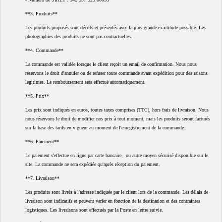
**3. Produits**
Les produits proposés sont décrits et présentés avec la plus grande exactitude possible. Les
photographies des produits ne sont pas contractuelles.
**4. Commande**
La commande est validée lorsque le client reçoit un email de confirmation. Nous nous
réservons le droit d'annuler ou de refuser toute commande avant expédition pour des raisons
légitimes. Le remboursement sera effectué automatiquement.
**5. Prix**
Les prix sont indiqués en euros, toutes taxes comprises (TTC), hors frais de livraison. Nous
nous réservons le droit de modifier nos prix à tout moment, mais les produits seront facturés
sur la base des tarifs en vigueur au moment de l'enregistrement de la commande.
**6. Paiement**
Le paiement s'effectue en ligne par carte bancaire, ou autre moyen sécurisé disponible sur le
site. La commande ne sera expédiée qu'après réception du paiement.
**7. Livraison**
Les produits sont livrés à l'adresse indiquée par le client lors de la commande. Les délais de
livraison sont indicatifs et peuvent varier en fonction de la destination et des contraintes
logistiques. Les livraisons sont effectués par la Poste en lettre suivie.