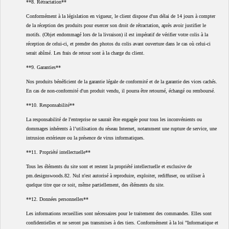
**8. Rétractation**
Conformément à la législation en vigueur, le client dispose d'un délai de 14 jours à compter
de la réception des produits pour exercer son droit de rétractation, après avoir justifier le
motifs. (Objet endommagé lors de la livraison) il est impératif de vérifier votre colis à la
réception de celui-ci, et prendre des photos du colis avant ouverture dans le cas où celui-ci
serait abîmé. Les frais de retour sont à la charge du client.
**9. Garanties**
Nos produits bénéficient de la garantie légale de conformité et de la garantie des vices cachés.
En cas de non-conformité d'un produit vendu, il pourra être retourné, échangé ou remboursé.
**10. Responsabilité**
La responsabilité de l'entreprise ne saurait être engagée pour tous les inconvénients ou
dommages inhérents à l’utilisation du réseau Internet, notamment une rupture de service, une
intrusion extérieure ou la présence de virus informatiques.
**11. Propriété intellectuelle**
Tous les éléments du site sont et restent la propriété intellectuelle et exclusive de
pm.designswoods.82. Nul n'est autorisé à reproduire, exploiter, rediffuser, ou utiliser à
quelque titre que ce soit, même partiellement, des éléments du site.
**12. Données personnelles**
Les informations recueillies sont nécessaires pour le traitement des commandes. Elles sont
confidentielles et ne seront pas transmises à des tiers. Conformément à la loi "Informatique et