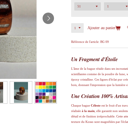
Ajouter au panier
Référence de l'article:
BG 09
Un Fragment d'Étoile
​L'âme de la bague réside dans ses incrusta
scintillantes comme de la poudre de lune, 
époxy cristalline. Ces lignes d'éclat pur cré
bois, donnant l'impression que la lumière 
Une Création 100% Artisa
​Chaque bague
Céleste
est le fruit d'un trav
réalisée
à la main
, elle garantit non seule
détail et de finition irréprochable. Cette att
texture du Kosso sont magnifiées par l'écla