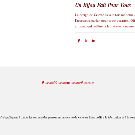
​Un Bijou Fait Pour Vous
​Le design de
Céleste
est à la fois moderne e
l'accessoire parfait pour toute occasion. O
artisanal qui célèbre la lumière et la nature.
P
P
P
a
a
a
r
r
r
t
t
t
a
a
a
g
g
g
e
e
e
r
r
r
Partager
Partager
Partager
Épingler
 s'appliquent à toutes les commandes passées sur notre site de vente en ligne dédié à la fabrication et à la vente