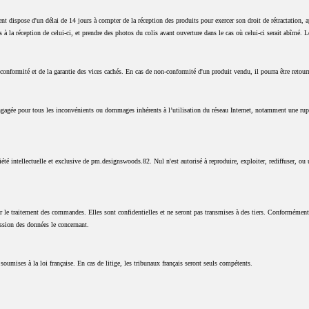
nt dispose d'un délai de 14 jours à compter de la réception des produits pour exercer son droit de rétractation, 
lis à la réception de celui-ci, et prendre des photos du colis avant ouverture dans le cas où celui-ci serait abîmé. L
 conformité et de la garantie des vices cachés. En cas de non-conformité d'un produit vendu, il pourra être reto
 engagée pour tous les inconvénients ou dommages inhérents à l’utilisation du réseau Internet, notamment une rupt
iété intellectuelle et exclusive de pm.designswoods.82. Nul n'est autorisé à reproduire, exploiter, rediffuser, ou 
r le traitement des commandes. Elles sont confidentielles et ne seront pas transmises à des tiers. Conformément à
ession des données le concernant.
soumises à la loi française. En cas de litige, les tribunaux français seront seuls compétents.