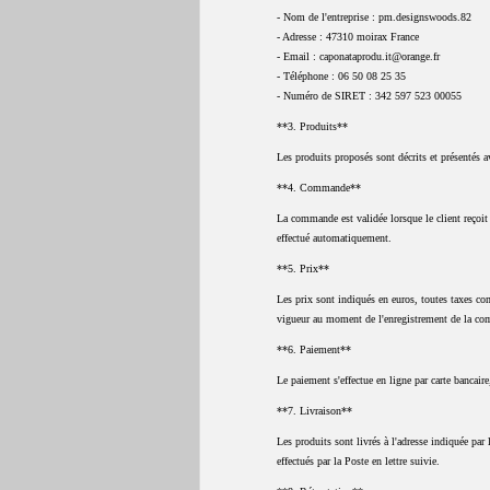
- Nom de l'entreprise : pm.designswoods.82
- Adresse : 47310 moirax France
- Email : caponataprodu.it@orange.fr
- Téléphone : 06 50 08 25 35
- Numéro de SIRET : 342 597 523 00055
**3. Produits**
Les produits proposés sont décrits et présentés a
**4. Commande**
La commande est validée lorsque le client reçoi
effectué automatiquement.
**5. Prix**
Les prix sont indiqués en euros, toutes taxes com
vigueur au moment de l'enregistrement de la c
**6. Paiement**
Le paiement s'effectue en ligne par carte bancai
**7. Livraison**
Les produits sont livrés à l'adresse indiquée par 
effectués par la Poste en lettre suivie.