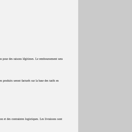
on pour des raisons légitimes. Le remboursement sera
 produits seront facturés sur la base des tarifs en
.
ion et des contraintes logistiques. Les livraisons sont