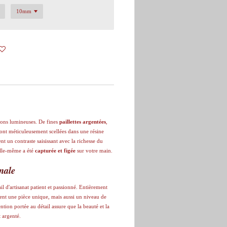
tions lumineuses. De fines
paillettes argentées
,
sont méticuleusement scellées dans une résine
ent un contraste saisissant avec la richesse du
elle-même a été
capturée et figée
sur votre main.
nale
ail d'artisanat patient et passionné. Entièrement
ment une pièce unique, mais aussi un niveau de
ention portée au détail assure que la beauté et la
t argenté.