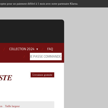
u optez pour un paiement différé à 1 mois avec notre partenaire Klarna.
COLLECTION 2024
FAQ
JE PASSE COMMANDE.
STE
Livraison gratuite
ion
Taille largeur