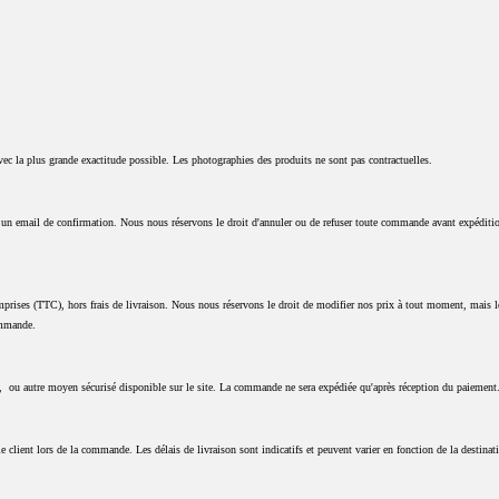
vec la plus grande exactitude possible. Les photographies des produits ne sont pas contractuelles.
t un email de confirmation. Nous nous réservons le droit d'annuler ou de refuser toute commande avant expéditi
prises (TTC), hors frais de livraison. Nous nous réservons le droit de modifier nos prix à tout moment, mais les
ommande.
re, ou autre moyen sécurisé disponible sur le site. La commande ne sera expédiée qu'après réception du paiement
le client lors de la commande. Les délais de livraison sont indicatifs et peuvent varier en fonction de la destinat