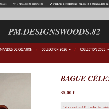
nçaise.
Transactions sécurisées.
Facilités de paiement : réglez en 3 mensualités o
PM.DESIGNSWOODS.82
EMANDES DE CRÉATION
COLLECTION 2026
COLLECTION 2025
BAGUE CÉLE
35,00 €
Taille diamètre - UE
Couleur incrustat