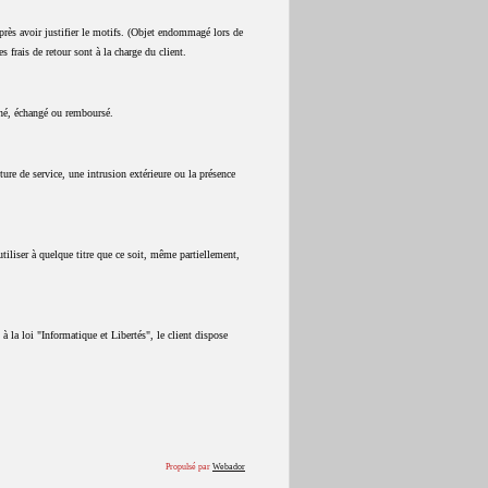
après avoir justifier le motifs. (Objet endommagé lors de
es frais de retour sont à la charge du client.
urné, échangé ou remboursé.
ure de service, une intrusion extérieure ou la présence
utiliser à quelque titre que ce soit, même partiellement,
 la loi "Informatique et Libertés", le client dispose
Propulsé par
Webador