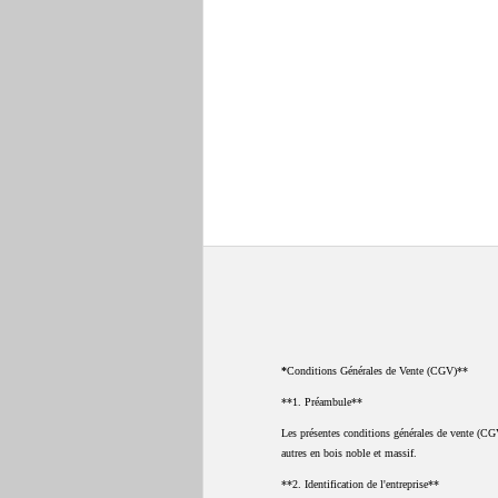
*
Conditions Générales de Vente (CGV)**
**1. Préambule**
Les présentes conditions générales de vente (CGV)
autres en bois noble et massif.
**2. Identification de l'entreprise**