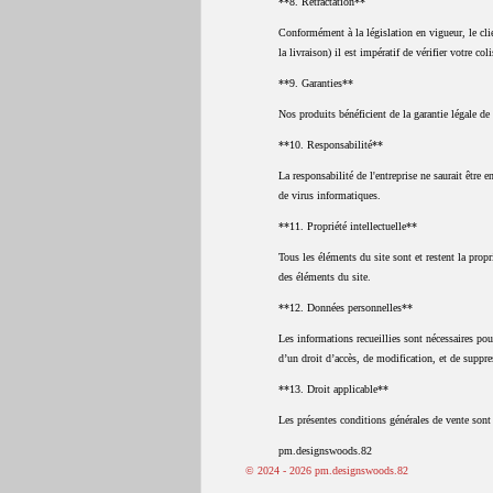
**8. Rétractation**
Conformément à la législation en vigueur, le clie
la livraison) il est impératif de vérifier votre co
**9. Garanties**
Nos produits bénéficient de la garantie légale de
**10. Responsabilité**
La responsabilité de l'entreprise ne saurait être
de virus informatiques.
**11. Propriété intellectuelle**
Tous les éléments du site sont et restent la propr
des éléments du site.
**12. Données personnelles**
Les informations recueillies sont nécessaires pou
d’un droit d’accès, de modification, et de suppr
**13. Droit applicable**
Les présentes conditions générales de vente sont 
pm.designswoods.82
© 2024 - 2026 pm.designswoods.82