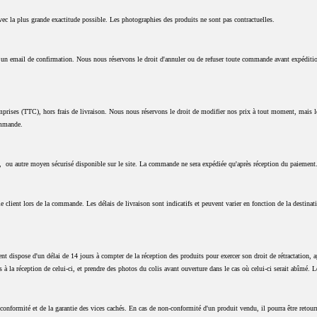
vec la plus grande exactitude possible. Les photographies des produits ne sont pas contractuelles.
t un email de confirmation. Nous nous réservons le droit d'annuler ou de refuser toute commande avant expéditi
prises (TTC), hors frais de livraison. Nous nous réservons le droit de modifier nos prix à tout moment, mais les
ommande.
re, ou autre moyen sécurisé disponible sur le site. La commande ne sera expédiée qu'après réception du paiement
le client lors de la commande. Les délais de livraison sont indicatifs et peuvent varier en fonction de la destinat
nt dispose d'un délai de 14 jours à compter de la réception des produits pour exercer son droit de rétractation, 
lis à la réception de celui-ci, et prendre des photos du colis avant ouverture dans le cas où celui-ci serait abîmé. L
 conformité et de la garantie des vices cachés. En cas de non-conformité d'un produit vendu, il pourra être reto