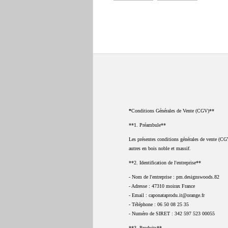
*
Conditions Générales de Vente (CGV)**
**1. Préambule**
Les présentes conditions générales de vente (CGV)
autres en bois noble et massif.
**2. Identification de l'entreprise**
- Nom de l'entreprise : pm.designswoods.82
- Adresse : 47310 moirax France
- Email : caponataprodu.it@orange.fr
- Téléphone : 06 50 08 25 35
- Numéro de SIRET : 342 597 523 00055
**3. Produits**