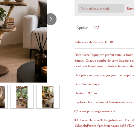
Envo
Épuisé
Référence de l'article:
ET 01
Découvrez l'équilibre parfait entre la forc
Sumac. Chaque courbe de cette étagère à t
célébrant la noblesse du bois et le savoir-fai
Une pièce unique, conçue pour ceux qui re
Bois: Sumac/noyer
Hauteur : 97 cm
Explorez la collection et l'histoire de nos cr
👉 www.pm-designswoods.fr
#ArtisanatDeLuxe #DesignInterieur #Bois
#MadeInFrance #pmdesignswoods82 #Decor