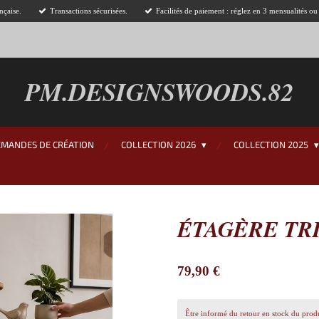
nçaise.
Transactions sécurisées.
Facilités de paiement : réglez en 3 mensualités o
PM.DESIGNSWOODS.82
EMANDES DE CRÉATION
COLLECTION 2026
COLLECTION 2025
ÉTAGÈRE TR
79,90 €
Être informé du retour en stock du prod