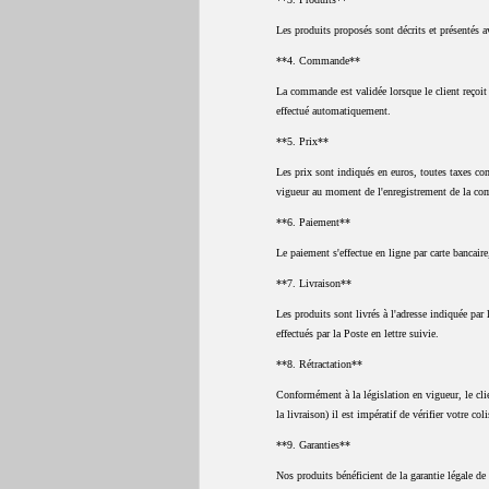
Les produits proposés sont décrits et présentés a
**4. Commande**
La commande est validée lorsque le client reçoi
effectué automatiquement.
**5. Prix**
Les prix sont indiqués en euros, toutes taxes com
vigueur au moment de l'enregistrement de la c
**6. Paiement**
Le paiement s'effectue en ligne par carte bancai
**7. Livraison**
Les produits sont livrés à l'adresse indiquée par 
effectués par la Poste en lettre suivie.
**8. Rétractation**
Conformément à la législation en vigueur, le clie
la livraison) il est impératif de vérifier votre co
**9. Garanties**
Nos produits bénéficient de la garantie légale de