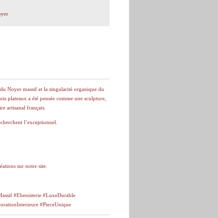
yer
e du Noyer massif et la singularité organique du
rois plateaux a été pensée comme une sculpture,
re artisanal français.
cherchent l’exceptionnel.
éations sur notre site.
Massif #Ebenisterie #LuxeDurable
ationInterieure #PieceUnique