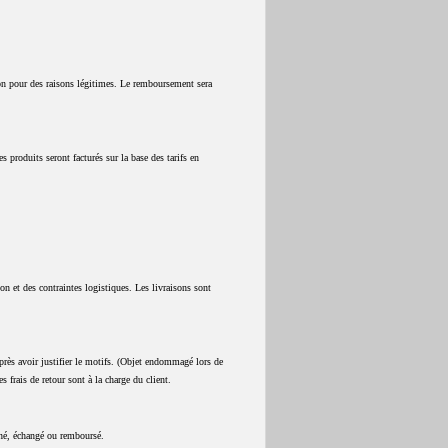
on pour des raisons légitimes. Le remboursement sera
 produits seront facturés sur la base des tarifs en
.
ion et des contraintes logistiques. Les livraisons sont
après avoir justifier le motifs. (Objet endommagé lors de
es frais de retour sont à la charge du client.
urné, échangé ou remboursé.