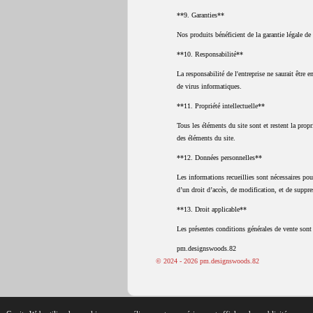
**9. Garanties**
Nos produits bénéficient de la garantie légale de
**10. Responsabilité**
La responsabilité de l'entreprise ne saurait être
de virus informatiques.
**11. Propriété intellectuelle**
Tous les éléments du site sont et restent la propr
des éléments du site.
**12. Données personnelles**
Les informations recueillies sont nécessaires pou
d’un droit d’accès, de modification, et de suppr
**13. Droit applicable**
Les présentes conditions générales de vente sont 
pm.designswoods.82
© 2024 - 2026 pm.designswoods.82