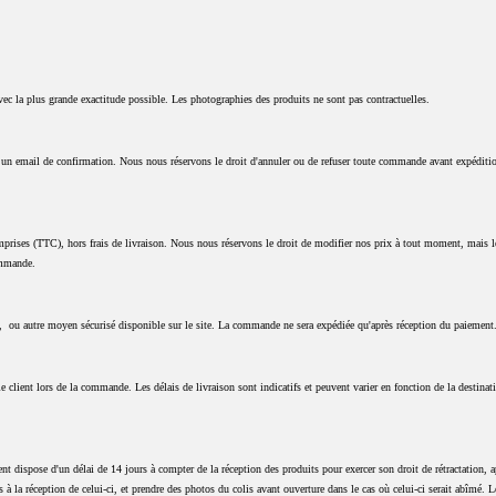
vec la plus grande exactitude possible. Les photographies des produits ne sont pas contractuelles.
t un email de confirmation. Nous nous réservons le droit d'annuler ou de refuser toute commande avant expéditi
prises (TTC), hors frais de livraison. Nous nous réservons le droit de modifier nos prix à tout moment, mais les
ommande.
re, ou autre moyen sécurisé disponible sur le site. La commande ne sera expédiée qu'après réception du paiement
le client lors de la commande. Les délais de livraison sont indicatifs et peuvent varier en fonction de la destinat
nt dispose d'un délai de 14 jours à compter de la réception des produits pour exercer son droit de rétractation, 
lis à la réception de celui-ci, et prendre des photos du colis avant ouverture dans le cas où celui-ci serait abîmé. L