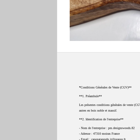
*
Conditions Générales de Vente (CGV)**
**1. Préambule**
Les présentes conditions générales de vente (CGV)
autres en bois noble et massif.
**2. Identification de l'entreprise**
- Nom de l'entreprise : pm.designswoods.82
- Adresse : 47310 moirax France
- Email : caponataprodu.it@orange.fr