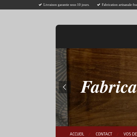
Livraison garantie sous 10 jours.
Fabrication artisanale fra
Passer
au
contenu
principal
Fabrica
ACCUEIL
CONTACT
VOS D