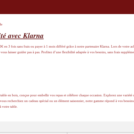
le
ité avec Klarna
 en 3 fois sans frais ou payer à 1 mois différé grâce à notre partenaire Klarna. Lors de votre ach
s laisser guider pas à pas. Profitez d’une flexibilité adaptée à vos besoins, sans frais supplém
 table en bois, conçue pour embellir vos repas et célébrer chaque occasion. Explorez une variété 
ue vous recherchiez un cadeau spécial ou un élément saisonnier, notre gamme répond à vos besoin
 votre table.