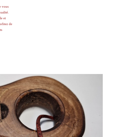
e vous
ualité.
le et
rofitez de
ts