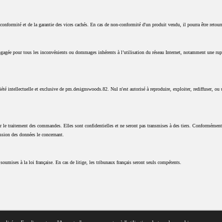
 conformité et de la garantie des vices cachés. En cas de non-conformité d'un produit vendu, il pourra être reto
 engagée pour tous les inconvénients ou dommages inhérents à l’utilisation du réseau Internet, notamment une rupt
iété intellectuelle et exclusive de pm.designswoods.82. Nul n'est autorisé à reproduire, exploiter, rediffuser, ou 
r le traitement des commandes. Elles sont confidentielles et ne seront pas transmises à des tiers. Conformément à
ession des données le concernant.
soumises à la loi française. En cas de litige, les tribunaux français seront seuls compétents.