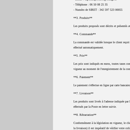
- Téléphone : 06 50 08 25 35
- Numéro de SIRET : 342 597 523 00055
**3. Produits**
Les produits proposés sont décrits et présentés a
**4. Commande**
La commande est validée lorsque le client reçoi
effectué automatiquement.
**5. Prix**
Les prix sont indiqués en euros, toutes taxes com
vigueur au moment de l'enregistrement de la c
**6. Paiement**
Le paiement s'effectue en ligne par carte bancai
**7. Livraison**
Les produits sont livrés à l'adresse indiquée par 
effectués par la Poste en lettre suivie.
**8. Rétractation**
Conformément à la législation en vigueur, le clie
la livraison) il est impératif de vérifier votre co