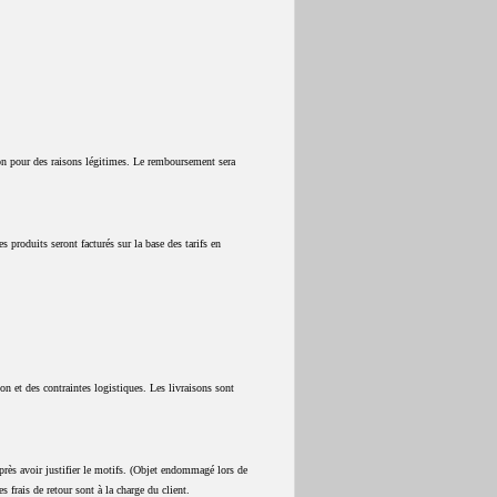
on pour des raisons légitimes. Le remboursement sera
 produits seront facturés sur la base des tarifs en
.
ion et des contraintes logistiques. Les livraisons sont
après avoir justifier le motifs. (Objet endommagé lors de
es frais de retour sont à la charge du client.