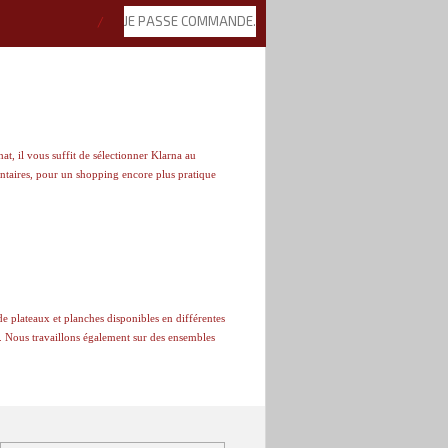
JE PASSE COMMANDE.
at, il vous suffit de sélectionner Klarna au
entaires, pour un shopping encore plus pratique
de plateaux et planches disponibles en différentes
s. Nous travaillons également sur des ensembles