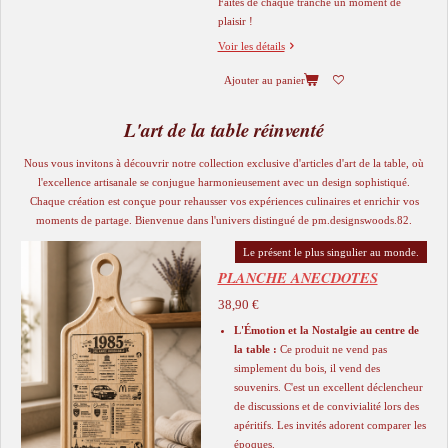
Faites de chaque tranche un moment de
plaisir !
Voir les détails
Ajouter au panier
L'art de la table réinventé
Nous vous invitons à découvrir notre collection exclusive d'articles d'art de la table, où
l'excellence artisanale se conjugue harmonieusement avec un design sophistiqué.
Chaque création est conçue pour rehausser vos expériences culinaires et enrichir vos
moments de partage. Bienvenue dans l'univers distingué de pm.designswoods.82.
Le présent le plus singulier au monde.
PLANCHE ANECDOTES
38,90 €
L'Émotion et la Nostalgie au centre de
la table :
Ce produit ne vend pas
simplement du bois, il vend des
souvenirs. C'est un excellent déclencheur
de discussions et de convivialité lors des
apéritifs. Les invités adorent comparer les
époques.