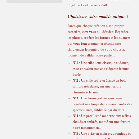
objet d'art à offrir ou à s'offrir.
Choisissez votre modèle unique !
​Parce que chaque création a son propre
caractère, c'est
vous
qui décidez. Regardez
les photos, repérez les formes et les nuances
qui vous font craquer, et sélectionnez
simplement le numéro de votre choix au
moment de valider votre panier :
N°1
: Une silhouette classique et douce,
mise en valeur par une élégante ferrure
dorée.
N°2
: Un style sobre et élancé en bois
sombre très dense, sur une ferrure
chromée éclatante.
N°3
: Une forme galbée généreuse
révélant une loupe de bois aux contrastes
spectaculaires, sublimée par du doré.
N°4
: Un profil strié moderne aux reflets
chauds et ambrés, monté sur une ferrure
noire mat/gunmetal.
N°5
: Une prise en main ergonomique et