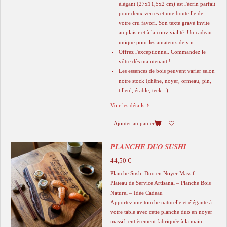
élégant (27x11,5x2 cm) est l'écrin parfait
pour deux verres et une bouteille de
votre cru favori. Son texte gravé invite
au plaisir et à la convivialité. Un cadeau
unique pour les amateurs de vin.
Offrez l'exceptionnel. Commandez le
vôtre dès maintenant !
Les essences de bois peuvent varier selon
notre stock (chêne, noyer, ormeau, pin,
tilleul, érable, teck...).
Voir les détails
Ajouter au panier
PLANCHE DUO SUSHI
44,50 €
Planche Sushi Duo en Noyer Massif –
Plateau de Service Artisanal – Planche Bois
Naturel – Idée Cadeau
Apportez une touche naturelle et élégante à
votre table avec cette planche duo en noyer
massif, entièrement fabriquée à la main.