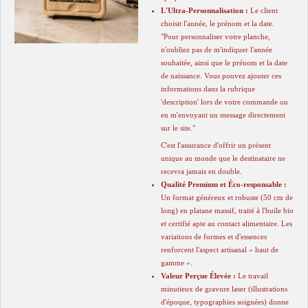
L'Ultra-Personnalisation :
Le client
choisit l'année, le prénom et la date.
​"Pour personnaliser votre planche,
n'oubliez pas de m'indiquer l'année
souhaitée, ainsi que le prénom et la date
de naissance. Vous pouvez ajouter ces
informations dans la rubrique
'description' lors de votre commande ou
en m'envoyant un message directement
sur le site."
C'est l'assurance d'offrir un présent
unique au monde que le destinataire ne
recevra jamais en double.
Qualité Premium et Éco-responsable :
Un format généreux et robuste (50 cm de
long) en platane massif, traité à l'huile bio
et certifié apte au contact alimentaire. Les
variations de formes et d'essences
renforcent l'aspect artisanal « haut de
gamme ».
Valeur Perçue Élevée :
Le travail
minutieux de gravure laser (illustrations
d'époque, typographies soignées) donne