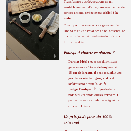
​Transformez vos dégustations en un
véritable moment d'exception avec ce plat de
service unique,
entièrement réalisé à la
main
.
​Conçu pour les amateurs de gastronomie
japonaise et les passionnés de bel artisanat, ce
plateau allie l'esthétique brute du bois à la
finesse du détail.
​Pourquoi choisir ce plateau ?
Format Idéal :
Avec ses dimensions
généreuses de 54
cm de longueur
et
18
cm de largeur
, il peut accueillir une
grande variété de nigiris, makis et
sashimis pour toute la tablée.
Design Pratique :
Équipé de deux
poignées ergonomiques surélevées, il
permet un service fluide et élégant de la
cuisine à la table.
​Un prix juste pour du 100%
artisanal