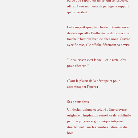
Parce que l'apéro est un art qui se respecte,
offrez à vos moments de partage le support
qu'ils méritent.
Cette magnifique planche de présentation et
de découpe allie l'authenticité du bois à une
touche d'humour bien de chez nous. Gravée
avec finesse, elle affiche fièrement sa devise :
"Le saucisson c'est la vie... et le reste, c'est
pour décorer !"
(Pour le plaisir de la découpe et pour
accompagner l'apéro)
Ses points forts :
Un design unique et soigné : Une gravure
originale d'inspiration rétro-florale, sublimée
par une poignée ergonomique intégrée
directement dans les courbes naturelles du
bois.