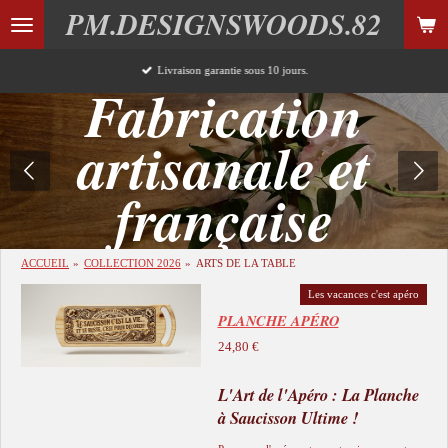
PM.DESIGNSWOODS.82
Passer
au
contenu
Livraison garantie sous 10 jours.
principal
Fabrication
artisanale et
française
ACCUEIL
»
COLLECTION 2026
»
ARTS DE LA TABLE
Les vacances c'est apéro
PLANCHE APÉRO
24,80 €
L'Art de l'Apéro : La Planche
à Saucisson Ultime !