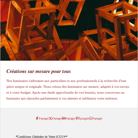
Créations sur mesure pour tous
Nos luminaires s'adressent aux particuliers et aux professionnels à la recherche d'une
pièce unique et originale. Nous créons des luminaires sur mesure, adaptés à vos envies
et à votre budget. Après une étude approfondie de vos besoins, nous concevons un
luminaire qui répondra parfaitement à vos attentes et sublimera votre intérieur.
Partager
Partager
Partager
Épingler
Partager
*
Conditions Générales de Vente (CGV)**