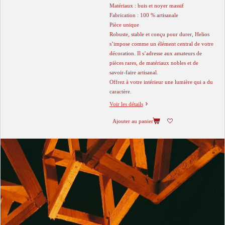
Matériaux : buis et noyer massif
Fabrication : 100 % artisanale
Pièce unique
Robuste, stable et conçu pour durer, Helios
s’impose comme un élément central de votre
décoration. Il s’adresse aux amateurs de
pièces rares, de matériaux nobles et de
savoir-faire artisanal.
Offrez à votre intérieur une lumière qui a du
caractère.
Voir les détails
Ajouter au panier