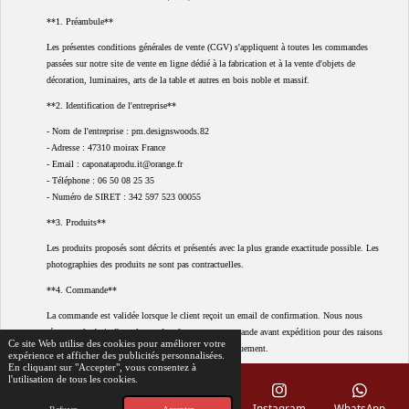
**1. Préambule**
Les présentes conditions générales de vente (CGV) s'appliquent à toutes les commandes
passées sur notre site de vente en ligne dédié à la fabrication et à la vente d'objets de
décoration, luminaires, arts de la table et autres en bois noble et massif.
**2. Identification de l'entreprise**
- Nom de l'entreprise : pm.designswoods.82
- Adresse : 47310 moirax France
- Email : caponataprodu.it@orange.fr
- Téléphone : 06 50 08 25 35
- Numéro de SIRET : 342 597 523 00055
**3. Produits**
Les produits proposés sont décrits et présentés avec la plus grande exactitude possible. Les
photographies des produits ne sont pas contractuelles.
**4. Commande**
La commande est validée lorsque le client reçoit un email de confirmation. Nous nous
réservons le droit d'annuler ou de refuser toute commande avant expédition pour des raisons
Ce site Web utilise des cookies pour améliorer votre
légitimes. Le remboursement sera effectué automatiquement.
expérience et afficher des publicités personnalisées.
En cliquant sur "Accepter", vous consentez à
**5. Prix**
l'utilisation de tous les cookies.
Les prix sont indiqués en euros, toutes taxes comprises (TTC), hors frais de livraison. Nous
E-mail
Téléphone
Carte
Instagram
WhatsApp