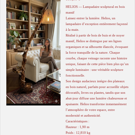
HELIOS — Lampadaire sculptural en bois
massif
Laissez entrer la lumière. Helios, un
lampadaire d’exception entièrement façonné
à la main.
Réalisé à partir de bois de buis et de noyer
massif, Helios se distingue par ses lignes
organiques et sa silhouette élancée, évoquant
la force tranquille de la nature. Chaque
courbe, chaque veinage raconte une histoire
unique, faisant de cette pièce bien plus qu’un
simple luminaire : une véritable sculpture
fonctionnelle.
Son design audacieux intègre des plateaux
en bois naturel, parfaits pour accueillir objets
décoratifs, livres ou plantes, tandis que son
abat-jour diffuse une lumière chaleureuse et
apaisante. Helios transforme instantanément
l’atmosphère de votre espace, entre
modernité et authenticité.
Caractéristiques :
Hauteur : 1,90 m
Poids : 12,810 kg