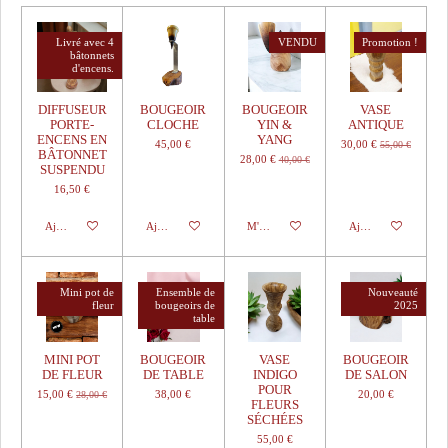
Livré avec 4
VENDU
Promotion !
bâtonnets
d'encens.
DIFFUSEUR
BOUGEOIR
BOUGEOIR
VASE
PORTE-
CLOCHE
YIN &
ANTIQUE
ENCENS EN
YANG
45,00 €
30,00 €
55,00 €
BÂTONNET
28,00 €
40,00 €
SUSPENDU
16,50 €
Ajouter au panier
Ajouter au panier
M'avertir si disponible
Ajouter au panier
Mini pot de
Ensemble de
Nouveauté
fleur
bougeoirs de
2025
table
MINI POT
BOUGEOIR
VASE
BOUGEOIR
DE FLEUR
DE TABLE
INDIGO
DE SALON
POUR
15,00 €
38,00 €
20,00 €
28,00 €
FLEURS
SÉCHÉES
55,00 €