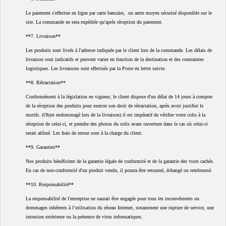
Le paiement s'effectue en ligne par carte bancaire, ou autre moyen sécurisé disponible sur le
site. La commande ne sera expédiée qu'après réception du paiement.
**7. Livraison**
Les produits sont livrés à l'adresse indiquée par le client lors de la commande. Les délais de
livraison sont indicatifs et peuvent varier en fonction de la destination et des contraintes
logistiques. Les livraisons sont effectués par la Poste en lettre suivie.
**8. Rétractation**
Conformément à la législation en vigueur, le client dispose d'un délai de 14 jours à compter
de la réception des produits pour exercer son droit de rétractation, après avoir justifier le
motifs. (Objet endommagé lors de la livraison) il est impératif de vérifier votre colis à la
réception de celui-ci, et prendre des photos du colis avant ouverture dans le cas où celui-ci
serait abîmé. Les frais de retour sont à la charge du client.
**9. Garanties**
Nos produits bénéficient de la garantie légale de conformité et de la garantie des vices cachés.
En cas de non-conformité d'un produit vendu, il pourra être retourné, échangé ou remboursé.
**10. Responsabilité**
La responsabilité de l'entreprise ne saurait être engagée pour tous les inconvénients ou
dommages inhérents à l’utilisation du réseau Internet, notamment une rupture de service, une
intrusion extérieure ou la présence de virus informatiques.